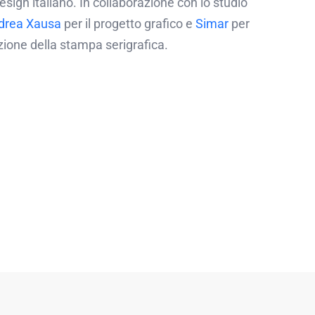
design italiano. In collaborazione con lo studio
drea Xausa
per il progetto grafico e
Simar
per
azione della stampa serigrafica.