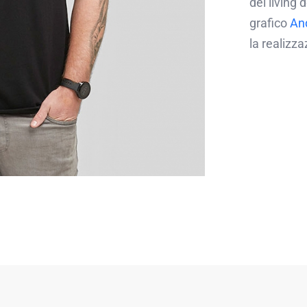
del living 
grafico
An
la realizz