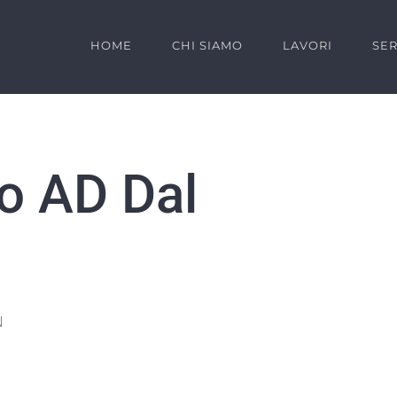
HOME
CHI SIAMO
LAVORI
SER
o AD Dal
N