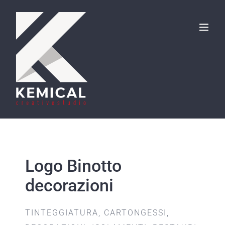
Salta
al
contenuto
Logo Binotto
decorazioni
TINTEGGIATURA, CARTONGESSI,